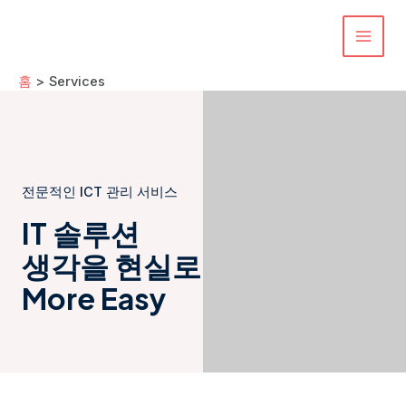
콘
텐
MAI
츠
로
홈
Services
MEN
건
너
뛰
기
전문적인 ICT 관리 서비스
IT 솔루션
생각을 현실로
More Easy